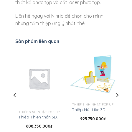
thiết kế phức tạp và cắt laser phức tạp.
Liên hệ ngay với Ninrio để chọn cho mình
những tấm thiệp ưng ý nhất nhé!
Sản phẩm liên quan
T
THIỆP SINH NHẬT POP UP
Thiệp Chim hồng tước 3D – Thiệp động vật
Thiệp Nút Like 3D – Thiệp sinh nhật pop up
THIỆP SINH NHẬT POP UP
Thiệp Thiên thần 3D – Thiệp cảm ơn
925.750.000
₫
608.350.000
₫