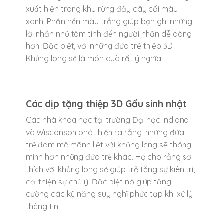
xuất hiện trong khu rừng đầy cây cối màu
xanh. Phần nền màu trắng giúp bạn ghi những
lời nhắn nhủ tâm tình đến người nhận dễ dàng
hơn. Đặc biệt, với những đứa trẻ thiệp 3D
Khủng long sẽ là món quà rất ý nghĩa.
Các dịp tặng thiệp 3D Gấu sinh nhật
Các nhà khoa học tại trường Đại học Indiana
và Wisconson phát hiện ra rằng, những đứa
trẻ đam mê mãnh liệt với khủng long sẽ thông
minh hơn những đứa trẻ khác. Họ cho rằng sở
thích với khủng long sẽ giúp trẻ tăng sự kiên trì,
cải thiện sự chú ý. Đặc biệt nó giúp tăng
cường các kỹ năng suy nghĩ phức tạp khi xử lý
thông tin.