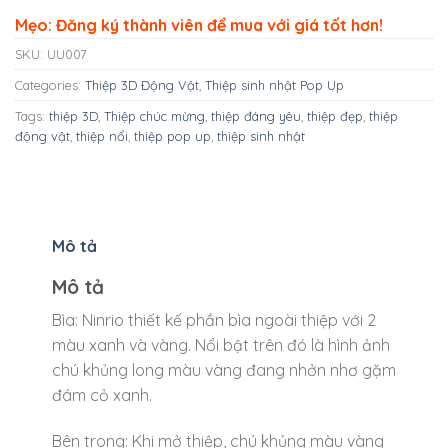
Mẹo: Đăng ký thành viên để mua với giá tốt hơn!
SKU:
UU007
Categories:
Thiệp 3D Động Vật
,
Thiệp sinh nhật Pop Up
Tags:
thiệp 3D
,
Thiệp chúc mừng
,
thiệp đáng yêu
,
thiệp đẹp
,
thiệp
động vật
,
thiệp nổi
,
thiệp pop up
,
thiệp sinh nhật
Mô tả
Mô tả
Bìa: Ninrio thiết kế phần bìa ngoài thiệp với 2
màu xanh và vàng. Nổi bật trên đó là hình ảnh
chú khủng long màu vàng đang nhởn nhơ gặm
đám cỏ xanh.
Bên trong: Khi mở thiệp, chú khủng màu vàng