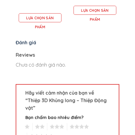
LỰA CHỌN SẢN
LỰA CHỌN SẢN
PHẨM
PHẨM
Đánh giá
Reviews
Chưa có đánh giá nào.
Hãy viết cảm nhận của bạn về
“Thiệp 3D Khủng long – Thiệp Động
vật”
Bạn chấm bao nhiêu điểm?
1
2
3
4