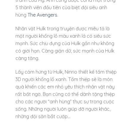
tranh của Mỹ. Anh cũng được coi là một trong
5 thành viên đầu tiên của biệt đội siêu anh
hùng
The Avengers
.
Nhân vật Hulk trong truyện được miêu tả là
một người khổng lồ màu xanh lá có siêu sức
mạnh. Sức chịu đựng của Hulk gần như không
có giới hạn. Càng giận dữ, sức mạnh của Hulk
càng tăng.
Lấy cảm hứng từ Hulk, Ninrio thiết kế tấm thiệp
3D người khổng lồ xanh. Tấm thiệp sẽ là món
quà khiến các em nhỏ yêu thích nhân vật này
rất bất ngờ. Bạn cũng có thể dành tặng thiệp
cho các người “anh hùng” thực sự trong cuộc
sống. Những người luôn giúp đỡ người khác,
những đội săn bắt cướp…