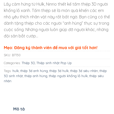
Lấy cảm hứng từ Hulk, Ninrio thiết kế tấm thiệp 3D người
khổng lồ xanh. Tấm thiệp sẽ là món quà khiến các em
nhỏ yêu thích nhân vật này rất bất ngờ. Bạn cũng có thể
dành tặng thiệp cho các người “anh hùng” thực sự trong
cuộc sống. Những người luôn giúp đỡ người khác, những
đội săn bắt cướp…
Mẹo: Đăng ký thành viên để mua với giá tốt hơn!
SKU:
BT130
Categories:
Thiệp 3D
,
Thiệp sinh nhật Pop Up
Tags:
hulk
,
thiệp 3d anh hùng
,
thiệp 3d hulk
,
thiệp 3d siêu nhân
,
thiệp
3D sinh nhật
,
thiệp anh hùng
,
thiệp người khổng lồ hulk
,
thiệp siêu
nhân
Mô tả