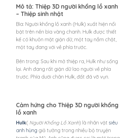
Mô tả:
Thiệp 3D người khổng lồ xanh
– Thiệp sinh nhật
Bìa: Người khổng lồ xanh (Hulk) xuất hiện nổi
bật trên nền bìa vàng chanh. Hulk được thiết
kế có khuôn mặt giận dữ, một tay nắm chặt,
một tay đang với về phía trước.
Bên trong: Sau khi mở thiệp ra, Hulk như sống
lại. Anh đang rất giận dữ lao người về phía
trước. Phía dưới chân Hulk, đất đá vỡ vụn.
Cảm hứng cho Thiệp 3D người khổng
lồ xanh
Hulk
(
Người Khổng Lồ Xanh
) là nhân vật
siêu
anh hùng
giả tưởng trong nhiều bộ truyện