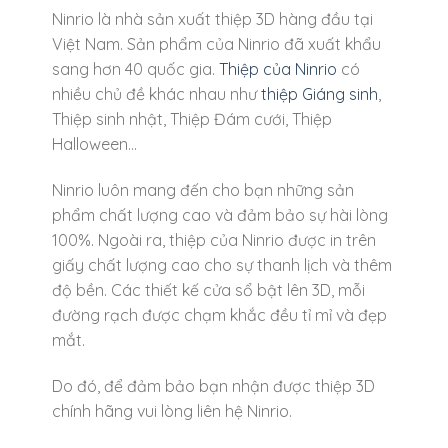
Ninrio là nhà sản xuất thiệp 3D hàng đầu tại
Việt Nam. Sản phẩm của Ninrio đã xuất khẩu
sang hơn 40 quốc gia.
Thiệp của Ninrio
có
nhiều chủ đề khác nhau như
thiệp Giáng sinh
,
Thiệp sinh nhật, Thiệp Đám cưới, Thiệp
Halloween…
Ninrio luôn mang đến cho bạn những sản
phẩm chất lượng cao và đảm bảo sự hài lòng
100%. Ngoài ra, thiệp của Ninrio được in trên
giấy chất lượng cao cho sự thanh lịch và thêm
độ bền. Các thiết kế cửa sổ bật lên 3D, mỗi
đường rạch được chạm khắc đều tỉ mỉ và đẹp
mắt.
Do đó, để đảm bảo bạn nhận được thiệp 3D
chính hãng vui lòng liên hệ Ninrio.