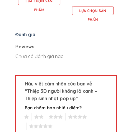
LỰA CHỌN SẢN
PHẨM
LỰA CHỌN SẢN
PHẨM
Đánh giá
Reviews
Chưa có đánh giá nào.
Hãy viết cảm nhận của bạn về
“Thiệp 3D người khổng lồ xanh –
Thiệp sinh nhật pop up”
Bạn chấm bao nhiêu điểm?
1
2
3
4
5