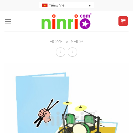
Skip
Tiếng Việt
to
content
HOME
>
SHOP