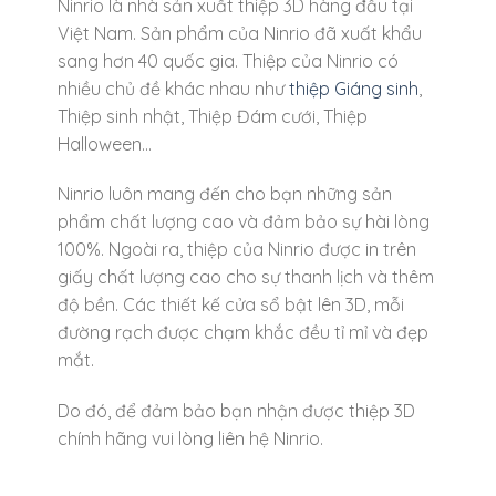
Ninrio là nhà sản xuất thiệp 3D hàng đầu tại
Việt Nam. Sản phẩm của Ninrio đã xuất khẩu
sang hơn 40 quốc gia. Thiệp của Ninrio có
nhiều chủ đề khác nhau như
thiệp Giáng sinh
,
Thiệp sinh nhật, Thiệp Đám cưới, Thiệp
Halloween…
Ninrio luôn mang đến cho bạn những sản
phẩm chất lượng cao và đảm bảo sự hài lòng
100%. Ngoài ra, thiệp của Ninrio được in trên
giấy chất lượng cao cho sự thanh lịch và thêm
độ bền. Các thiết kế cửa sổ bật lên 3D, mỗi
đường rạch được chạm khắc đều tỉ mỉ và đẹp
mắt.
Do đó, để đảm bảo bạn nhận được thiệp 3D
chính hãng vui lòng liên hệ Ninrio.