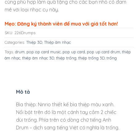
cùng phù hợp làm quà tặng cho các bạn nhỏ có đam
mê với loại nhạc cụ này.
Mẹo: Đăng ký thành viên để mua với giá tốt hơn!
SKU:
226Drumps
Categories:
Thiệp 3D
,
Thiệp âm nhạc
Tags:
drum
,
pop op card music
,
pop up card
,
pop up card drum
,
thiệp
âm nhạc
,
thiêp âm nhạc 3D
,
thiệp trống
,
thiệp trống 3D
,
trống
Mô tả
Bìa thiệp: Ninrio thiết kế bìa thiệp màu xanh.
Nổi bật trên đó là một cánh tay cầm 2 chiếc
dùi trống. Phía trên có dòng chữ tiếng Anh
Drum – dịch sang tiếng Việt có nghĩa là trống.