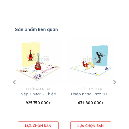
Sản phẩm liên quan
THIỆP ÂM NHẠC
THIỆP ÂM NHẠC
Thiệp Ghitar – Thiệp 3D âm nhạc
Thiệp nhạc Jazz 3D – Thiệp âm nhạc
NH
925.750.000
₫
634.800.000
₫
Thiệp 3D Giáng sinh – Thiệp 3D ông già Noel
LỰA CHỌN SẢN
LỰA CHỌN SẢN