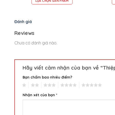
LỰA CHỌN SẢN PHẨM
Đánh giá
Reviews
Chưa có đánh giá nào.
Hãy viết cảm nhận của bạn về “Thiệp
Bạn chấm bao nhiêu điểm?
1
2
3
4
5
Nhận xét của bạn
*