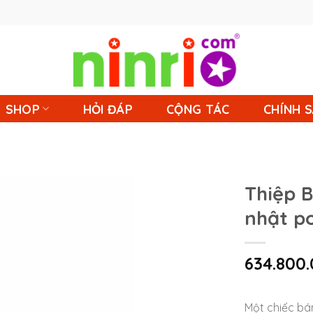
SHOP
HỎI ĐÁP
CỘNG TÁC
CHÍNH 
Thiệp B
nhật p
634.800
Một chiếc bá