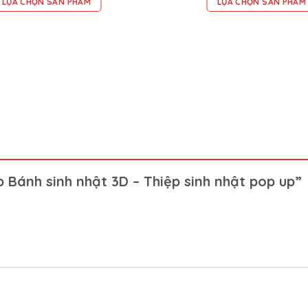
LỰA CHỌN SẢN PHẨM
LỰA CHỌN SẢN PHẨM
 Bánh sinh nhật 3D – Thiệp sinh nhật pop up”