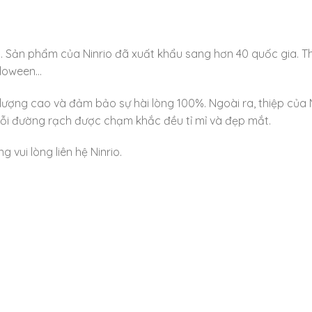
am. Sản phẩm của Ninrio đã xuất khẩu sang hơn 40 quốc gia. T
alloween…
ợng cao và đảm bảo sự hài lòng 100%. Ngoài ra, thiệp của Ni
 mỗi đường rạch được chạm khắc đều tỉ mỉ và đẹp mắt.
vui lòng liên hệ Ninrio.