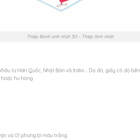
Thiệp Bánh sinh nhật 3D – Thiệp Sinh nhật
khẩu từ Hàn Quốc, Nhật Bản và Italia … Do đó, giấy có độ bề
 hoặc hư hỏng
vặn và 01 phong bì màu trắng.