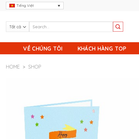
Skip
Tiếng Việt
to
content
VỀ CHÚNG TÔI
KHÁCH HÀNG TOP
HOME
>
SHOP