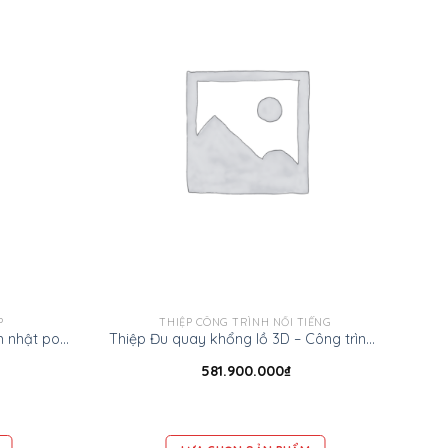
P
THIỆP CÔNG TRÌNH NỔI TIẾNG
Thiệp Rùa chở quà – Thiệp sinh nhật pop up
Thiệp Đu quay khổng lồ 3D – Công trình nổi tiếng
581.900.000
₫