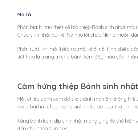
Mô tả
Phần bìa: Ninrio thiết kế bìa thiệp Bánh sinh nhật m
Chúc sinh nhật vui vẻ. Nó như lời chúc Ninrio muốn dà
Phần ruột: Khi mở thiệp ra, một khối nổi hình chiếc 
tiết hoa lá trang trí cho bánh kèm đầy màu sắc. Phần
Cảm hứng thiệp Bánh sinh nhậ
Một chiếc bánh kem đã trở thành món ăn không thể t
vang bài hát chúc mừng sinh nhật. Đó quả thật là n
Tặng bánh kem dịp sinh nhật mang ý nghĩa thể hiện s
đến chủ nhân bữa tiệc.