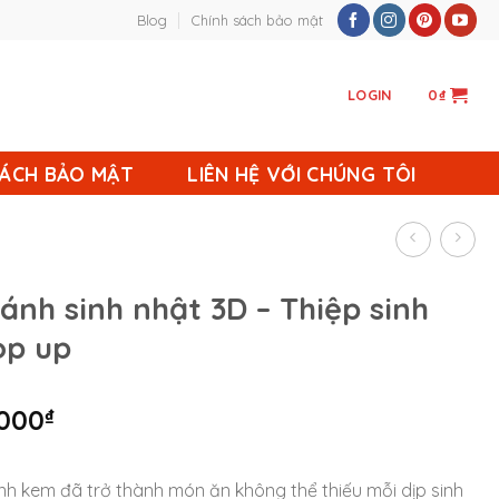
Blog
Chính sách bảo mật
LOGIN
0
₫
SÁCH BẢO MẬT
LIÊN HỆ VỚI CHÚNG TÔI
ánh sinh nhật 3D – Thiệp sinh
op up
.000
₫
nh kem đã trở thành món ăn không thể thiếu mỗi dịp sinh