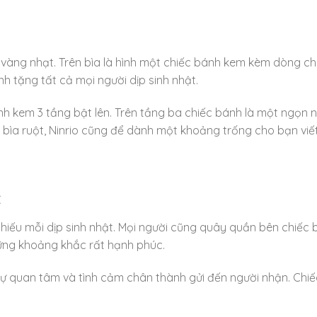
àu vàng nhạt. Trên bìa là hình một chiếc bánh kem kèm dòng c
nh tặng tất cả mọi người dịp sinh nhật.
bánh kem 3 tầng bật lên. Trên tầng ba chiếc bánh là một ngọn 
 bìa ruột, Ninrio cũng để dành một khoảng trống cho bạn viết
t
hiếu mỗi dịp sinh nhật. Mọi người cũng quây quần bên chiếc 
hững khoảng khắc rất hạnh phúc.
ự quan tâm và tình cảm chân thành gửi đến người nhận. Chiế