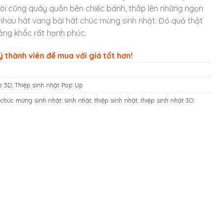
ười cũng quây quần bên chiếc bánh, thắp lên những ngọn
nhau hát vang bài hát chúc mừng sinh nhật. Đó quả thật
ảng khắc rất hạnh phúc.
 thành viên để mua với giá tốt hơn!
p 3D
,
Thiệp sinh nhật Pop Up
,
chúc mừng sinh nhật
,
sinh nhật
,
thiệp sinh nhật
,
thiệp sinh nhật 3D