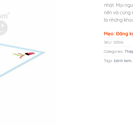
nhật. Mọi ng
nến và cùng 
là những kho
Mẹo: Đăng ký
SKU:
SS106
Categories:
Thiệ
Tags:
bánh kem