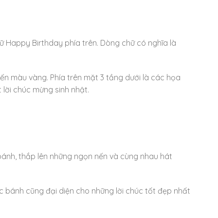
hữ Happy Birthday phía trên. Dòng chữ có nghĩa là
nến màu vàng. Phía trên mặt 3 tầng dưới là các họa
 lời chúc mừng sinh nhật.
bánh, thắp lên những ngọn nến và cùng nhau hát
c bánh cũng đại diện cho những lời chúc tốt đẹp nhất