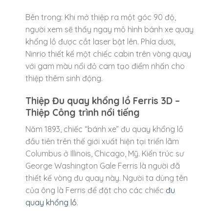
Bên trong: Khi mở thiệp ra một góc 90 độ,
người xem sẽ thấy ngay mô hình bánh xe quay
khổng lồ được cắt laser bật lên. Phía dưới,
Ninrio thiết kế một chiếc cabin trên vòng quay
với gam màu nổi đỏ cam tạo điểm nhấn cho
thiệp thêm sinh động.
Thiệp Đu quay khổng lồ Ferris 3D –
Thiệp Công trình nổi tiếng
Năm 1893, chiếc “bánh xe” đu quay khổng lồ
đầu tiên trên thế giới xuất hiện tại triển lãm
Columbus ở Illinois, Chicago, Mỹ. Kiến trúc sư
George Washington Gale Ferris là người đã
thiết kế vòng đu quay này. Người ta dùng tên
của ông là Ferris để đặt cho các chiếc
đu
quay khổng lồ
.