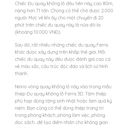
Chiếc Đu quay khổng lồ đầu tiên này cao 80m,
nặng hơn 71 tấn. Chúng có thể chở được 2.000
người. Mức vé khi ấy cho một chuyến đi 20
phút trên chiếc đu quay này là nửa đô-la
(khoảng 10.000 VNĐ).
Sau đó, rất nhiều những chiếc đu quay Ferris
khác được xây dựng trên khắp thế giới. Mỗi
chiếc đu quay này đều được đánh giá cao cả
về màu sắc, cấu trúc độc đáo và lịch sử hình
thành.
Ninrio vòng quay khổng lồ này vào trong mẫu
thiệp Đu quay khổng lồ Ferris 3D. Tấm thiệp
phù hợp dùng tặng sinh nhật hoặc làm quà kỷ
niệm. Bạn cũng có thể dùng thiệp trang trí
trong phòng khách, phòng làm việc, phòng
đọc sách…để tạo điểm nhấn cho không gian