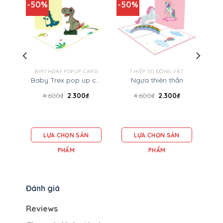
-50%
-50%
BIRTHDAY POPUP CARD
THIỆP 3D ĐỘNG VẬT
Baby Trex pop up card – Birthday 3D card
Ngựa thiên thần
Milk bottle baby girl Popup card
4.600
₫
2.300
₫
4.600
₫
2.300
₫
LỰA CHỌN SẢN
LỰA CHỌN SẢN
PHẨM
PHẨM
Đánh giá
Reviews