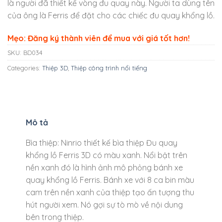
là người đã thiết kế vòng đu quay này. Người ta dùng tên
của ông là Ferris để đặt cho các chiếc đu quay khổng lồ.
Mẹo: Đăng ký thành viên để mua với giá tốt hơn!
SKU:
BD034
Categories:
Thiệp 3D
,
Thiệp công trình nổi tiếng
Mô tả
Bìa thiệp: Ninrio thiết kế bìa thiệp Đu quay
khổng lồ Ferris 3D có màu xanh. Nổi bật trên
nền xanh đó là hình ảnh mô phỏng bánh xe
quay khổng lồ Ferris. Bánh xe với 8 ca bin màu
cam trên nền xanh của thiệp tạo ấn tượng thu
hút người xem. Nó gợi sự tò mò về nội dung
bên trong thiệp.