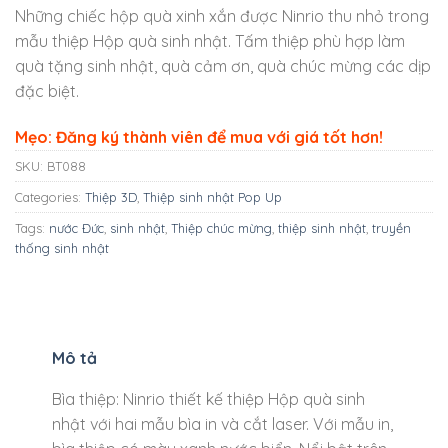
Những chiếc hộp quà xinh xắn được Ninrio thu nhỏ trong
mẫu thiệp Hộp quà sinh nhật. Tấm thiệp phù hợp làm
quà tặng sinh nhật, quà cảm ơn, quà chúc mừng các dịp
đặc biệt.
Mẹo: Đăng ký thành viên để mua với giá tốt hơn!
SKU:
BT088
Categories:
Thiệp 3D
,
Thiệp sinh nhật Pop Up
Tags:
nước Đức
,
sinh nhật
,
Thiệp chúc mừng
,
thiệp sinh nhật
,
truyền
thống sinh nhật
Mô tả
Bìa thiệp: Ninrio thiết kế thiệp Hộp quà sinh
nhật với hai mẫu bìa in và cắt laser. Với mẫu in,