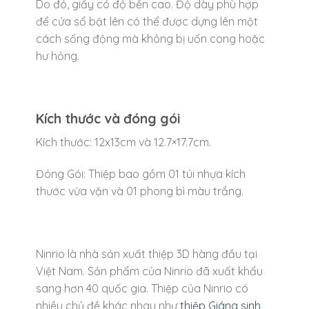
Do đó, giấy có độ bền cao. Độ dày phù hợp
để cửa sổ bật lên có thể được dựng lên một
cách sống động mà không bị uốn cong hoặc
hư hỏng.
Kích thước và đóng gói
Kích thước: 12x13cm và 12.7×17.7cm.
Đóng Gói: Thiệp bao gồm 01 túi nhựa kích
thước vừa vặn và 01 phong bì màu trắng.
Ninrio là nhà sản xuất thiệp 3D hàng đầu tại
Việt Nam. Sản phẩm của Ninrio đã xuất khẩu
sang hơn 40 quốc gia. Thiệp của Ninrio có
nhiều chủ đề khác nhau như
thiệp Giáng sinh
,