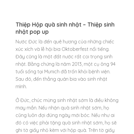
Thiệp Hộp quà sinh nhật – Thiệp sinh
nhật pop up
Nước Đức là đến quê hương của những chiếc
xúc xích và lễ hội bia Oktoberfest nổi tiếng.
Đây cũng là một đất nước rất coi trọng sinh
nhật. Bằng chứng là năm 2013, một cụ ông 94
tuổi sống tại Munich đã trốn khỏi bệnh viện.
Sau đó, đến thẳng quán bia vào sinh nhật
mình.
Ở Đức, chúc mừng sinh nhật sớm là điều không
may mắn. Nếu nhận quà sinh nhật sớm, họ
cũng luôn đợi đúng ngày mới bóc. Nếu như ai
đó có việc phải tặng quà sinh nhật sớm, họ sẽ
ghi tờ giấy nhỏ kèm với hộp quà. Trên tờ giấy