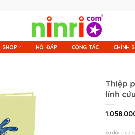
SHOP
HỎI ĐÁP
CỘNG TÁC
CHÍNH 
Thiệp p
lính cứ
1.058.00
Sự dũng cảm 