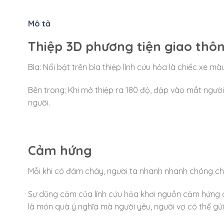
Mô tả
Thiệp 3D phương tiện giao thông
Bìa: Nổi bật trên bìa thiệp lính cứu hỏa là chiếc xe
Bên trong: Khi mở thiệp ra 180 độ, đập vào mắt người
người.
Cảm hứng
Mỗi khi có đám cháy, người ta nhanh nhanh chóng c
Sự dũng cảm của lính cứu hỏa khơi nguồn cảm hứng cho 
là món quà ý nghĩa mà người yêu, người vợ có thể gửi