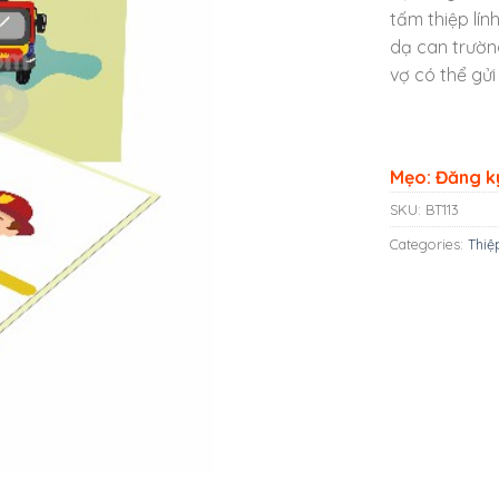
tấm thiệp lín
dạ can trườn
vợ có thể gửi
Mẹo: Đăng ký
SKU:
BT113
Categories:
Thiệ