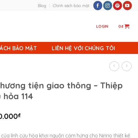
Blog
Chính sách bảo mật
LOGIN
0
₫
SÁCH BẢO MẬT
LIÊN HỆ VỚI CHÚNG TÔI
hương tiện giao thông – Thiệp
u hỏa 114
0.000
₫
của lính cứu hỏa khơi nguồn cảm hứng cho Ninrio thiết kế