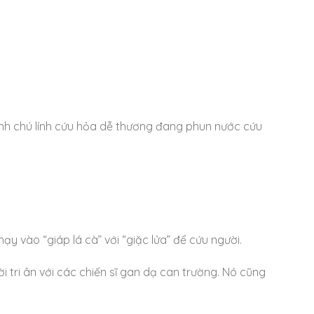
h ảnh chú lính cứu hỏa dễ thương đang phun nước cứu
chạy vào “giáp lá cà” với “giặc lửa” để cứu người.
i tri ân với các chiến sĩ gan dạ can trường. Nó cũng