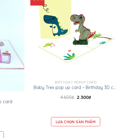
BIRTHDAY POPUP CARD
Baby Trex pop up card – Birthday 3D card
4.600
₫
2.300
₫
p card
LỰA CHỌN SẢN PHẨM