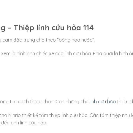
 – Thiệp lính cứu hỏa 114
 màu cam đặc trưng chở theo “bông hoa nước”.
 xem là hình ảnh chiếc xe của lính cứu hỏa. Phía dưới là hìn
hóng tìm cách thoát thân. Còn những chú
lính cứu hỏa
thì lại 
Ninrio thiết kế tấm thiệp lính cứu hỏa. Các tấm thiệp như lờ
 đến anh lính cứu hỏa.