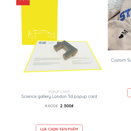
POPUP CARD
Science gallery London 3d popup card
4.600
₫
2.300
₫
LỰA CHỌN SẢN PHẨM