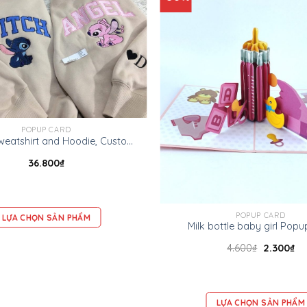
POPUP CARD
Custom Sweatshirt and Hoodie, Custom Text Sweatshirts, Personalized Sweatshirt, Customizable Crewneck, Personalized Gift, Gildan 18000
36.800
₫
POPUP CARD
LỰA CHỌN SẢN PHẨM
Milk bottle baby girl Popu
4.600
₫
2.300
₫
LỰA CHỌN SẢN PHẨM