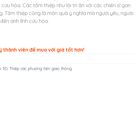
h cứu hỏa. Các tấm thiệp như lời tri ân với các chiến sĩ gan
g. Tấm thiệp cũng là món quà ý nghĩa mà người yêu, người
 đến anh lính cứu hỏa.
 thành viên để mua với giá tốt hơn!
p 3D
,
Thiệp các phương tiện giao thông