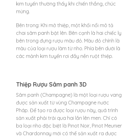
kim tuyến thường thấy khi chiến thắng, chúc
mừng.
Bên trong: Khi mở thiệp, một khối nổi mô tả
chai sâm panh bật lên. Bên cạnh là hai chiếc ly
bên trong đựng rượu màu đỏ. Màu đỏ chính là
màu của loại rượu làm từ nho. Phía bên dưới là
các mảnh kim tuyến rơi đầy nền ruột thiệp.
Thiệp Rượu Sâm panh 3D
Sâm panh (Champagne) là một loại rượu vang
được sản xuất từ vùng Champagne nước
Pháp. Để tạo ra được loại rượu này, quá trình
sản xuất phải trải qua hai lần lên men. Chỉ có
ba loại nho đặc biệt là Pinot Noir, Pinot Meunier
và Chardonnay mới có thể sản xuất ra được