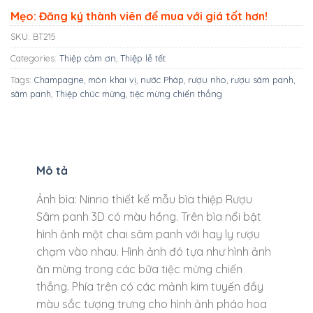
Mẹo: Đăng ký thành viên để mua với giá tốt hơn!
SKU:
BT215
Categories:
Thiệp cảm ơn
,
Thiệp lễ tết
Tags:
Champagne
,
món khai vị
,
nước Pháp
,
rượu nho
,
rượu sâm panh
,
sâm panh
,
Thiệp chúc mừng
,
tiệc mừng chiến thắng
Mô tả
Ảnh bìa: Ninrio thiết kế mẫu bìa thiệp Rượu
Sâm panh 3D có màu hồng. Trên bìa nổi bật
hình ảnh một chai sâm panh với hay ly rượu
chạm vào nhau. Hình ảnh đó tựa như hình ảnh
ăn mừng trong các bữa tiệc mừng chiến
thắng. Phía trên có các mảnh kim tuyến đầy
màu sắc tượng trưng cho hình ảnh pháo hoa