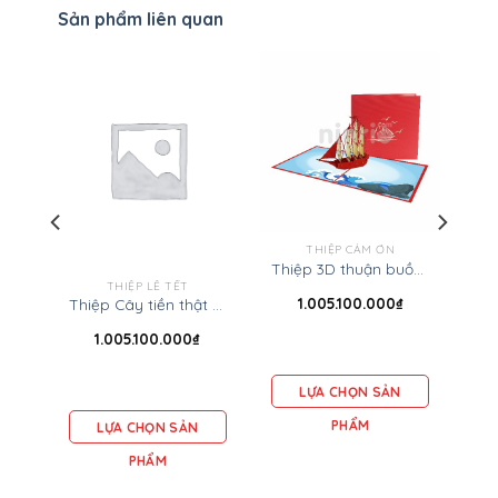
Sản phẩm liên quan
THIỆP CẢM ƠN
Thiệp 3D thuận buồm xuôi gió – Thiệp các phương tiện giao thông
THIỆP LỄ TẾT
1.005.100.000
₫
Thiệp ngôi nhà 3D – Thiệp sinh nhật
Thiệp Cây tiền thật 3D – Thiệp mừng năm mới
1.005.100.000
₫
LỰA CHỌN SẢN
PHẨM
LỰA CHỌN SẢN
PHẨM