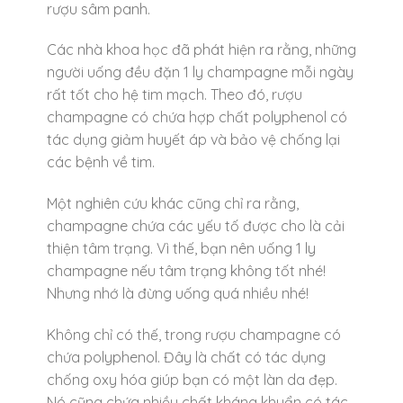
rượu sâm panh.
Các nhà khoa học đã phát hiện ra rằng, những
người uống đều đặn 1 ly champagne mỗi ngày
rất tốt cho hệ tim mạch. Theo đó, rượu
champagne có chứa hợp chất polyphenol có
tác dụng giảm huyết áp và bảo vệ chống lại
các bệnh về tim.
Một nghiên cứu khác cũng chỉ ra rằng,
champagne chứa các yếu tố được cho là cải
thiện tâm trạng. Vì thế, bạn nên uống 1 ly
champagne nếu tâm trạng không tốt nhé!
Nhưng nhớ là đừng uống quá nhiều nhé!
Không chỉ có thế, trong rượu champagne có
chứa polyphenol. Đây là chất có tác dụng
chống oxy hóa giúp bạn có một làn da đẹp.
Nó cũng chứa nhiều chất kháng khuẩn có tác