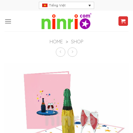
Skip
Tiếng Việt
to
content
HOME
>
SHOP