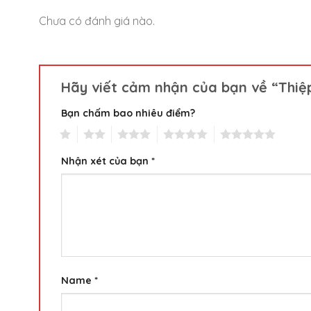
Chưa có đánh giá nào.
Hãy viết cảm nhận của bạn về “Thiệp
Bạn chấm bao nhiêu điểm?
1
2
3
4
5
Nhận xét của bạn
*
Name
*