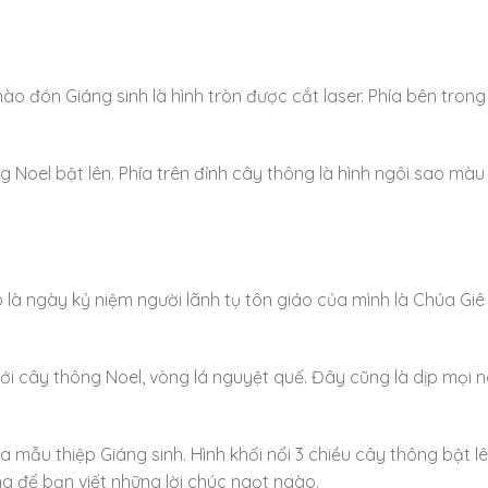
ào đón Giáng sinh là hình tròn được cắt laser. Phía bên tron
ông Noel bật lên. Phía trên đỉnh cây thông là hình ngôi sao 
là ngày kỷ niệm người lãnh tụ tôn giáo của mình là Chúa Giê s
 với cây thông Noel, vòng lá nguyệt quế. Đây cũng là dịp mọi
a mẫu thiệp Giáng sinh. Hình khối nổi 3 chiều cây thông bật l
g để bạn viết những lời chúc ngọt ngào.