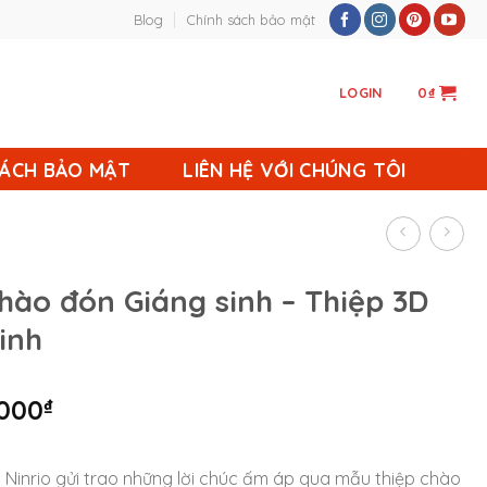
Blog
Chính sách bảo mật
LOGIN
0
₫
SÁCH BẢO MẬT
LIÊN HỆ VỚI CHÚNG TÔI
hào đón Giáng sinh – Thiệp 3D
inh
.000
₫
 Ninrio gửi trao những lời chúc ấm áp qua mẫu thiệp chào