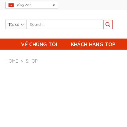
Skip
Tiếng Việt
to
content
VỀ CHÚNG TÔI
KHÁCH HÀNG TOP
HOME
>
SHOP