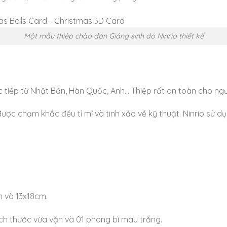
Một mẫu thiệp chào đón Giáng sinh do Ninrio thiết kế
 tiếp từ Nhật Bản, Hàn Quốc, Anh… Thiệp rất an toàn cho ngư
được chạm khắc đều tỉ mỉ và tinh xảo về kỹ thuật. Ninrio sử 
m và 13x18cm.
ích thước vừa vặn và 01 phong bì màu trắng.