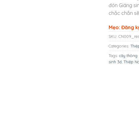
đón Giáng sin
chắc chắn sẽ
Mẹo: Đăng ký
SKU:
CN009_res
Categories:
Thiệ
Tags:
cây thông 
sinh 3d
,
Thiệp N