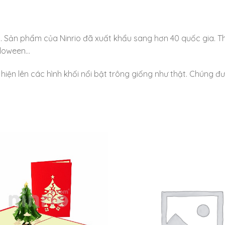
m. Sản phẩm của Ninrio đã xuất khẩu sang hơn 40 quốc gia. T
alloween…
ẽ hiện lên các hình khối nổi bật trông giống như thật. Chúng đ