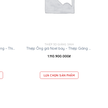
THIỆP 3D GIÁNG SINH
Thiệp Ông già Noel và cây thông – Thiệp Giáng sinh 3D
Thiệp Ông già Noel bay – Thiệp Giáng sinh 3D
1.110.900.000
₫
LỰA CHỌN SẢN PHẨM