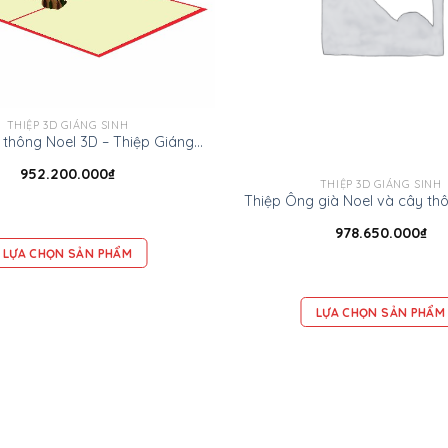
THIỆP 3D GIÁNG SINH
Thiệp Cây thông Noel 3D – Thiệp Giáng sinh 3D
952.200.000
₫
THIỆP 3D GIÁNG SINH
978.650.000
₫
LỰA CHỌN SẢN PHẨM
LỰA CHỌN SẢN PHẨM