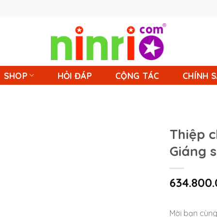
SHOP
HỎI ĐÁP
CỘNG TÁC
CHÍNH 
Thiệp c
Giáng s
634.800
Mời bạn cùng