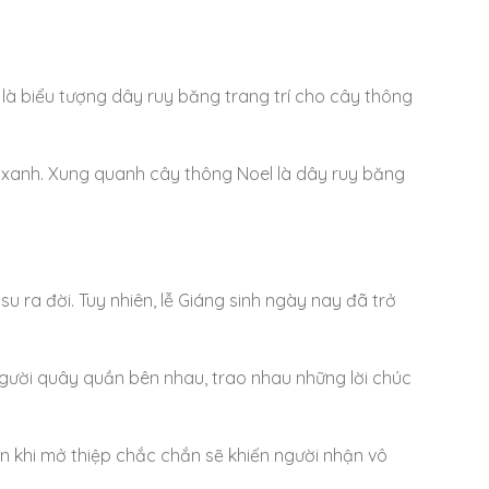
g là biểu tượng dây ruy băng trang trí cho cây thông
màu xanh. Xung quanh cây thông Noel là dây ruy băng
u ra đời. Tuy nhiên, lễ Giáng sinh ngày nay đã trở
 người quây quần bên nhau, trao nhau những lời chúc
ên khi mở thiệp chắc chắn sẽ khiến người nhận vô