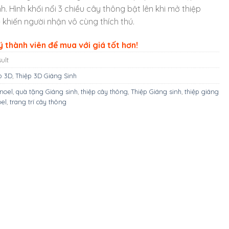
h. Hình khối nổi 3 chiều cây thông bật lên khi mở thiệp
 khiến người nhận vô cùng thích thú.
 thành viên để mua với giá tốt hơn!
ult
p 3D
,
Thiệp 3D Giáng Sinh
noel
,
quà tặng Giáng sinh
,
thiệp cây thông
,
Thiệp Giáng sinh
,
thiệp giáng
oel
,
trang trí cây thông