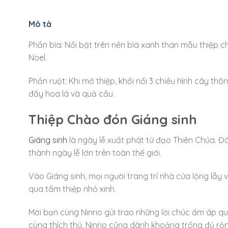
Mô tả
Phần bìa: Nổi bật trên nền bìa xanh than mẫu thiệp ch
Noel.
Phần ruột: Khi mở thiệp, khối nổi 3 chiều hình cây th
đầy hoa lá và quả cầu.
Thiệp Chào đón Giáng sinh
Giáng sinh
là ngày lễ xuất phát từ đạo Thiên Chúa. Đó 
thành ngày lễ lớn trên toàn thế giới.
Vào Giáng sinh, mọi người trang trí nhà cửa lộng lẫy
qua tấm thiệp nhỏ xinh.
Mời bạn cùng Ninrio gửi trao những lời chúc ấm áp qu
cùng thích thú. Ninrio cũng dành khoảng trống đủ rộn