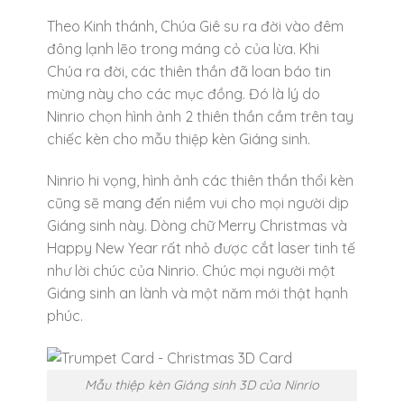
Theo Kinh thánh, Chúa Giê su ra đời vào đêm
đông lạnh lẽo trong máng cỏ của lừa. Khi
Chúa ra đời, các thiên thần đã loan báo tin
mừng này cho các mục đồng. Đó là lý do
Ninrio chọn hình ảnh 2 thiên thần cầm trên tay
chiếc kèn cho mẫu thiệp kèn Giáng sinh.
Ninrio hi vọng, hình ảnh các thiên thần thổi kèn
cũng sẽ mang đến niềm vui cho mọi người dịp
Giáng sinh này. Dòng chữ Merry Christmas và
Happy New Year rất nhỏ được cắt laser tinh tế
như lời chúc của Ninrio. Chúc mọi người một
Giáng sinh an lành và một năm mới thật hạnh
phúc.
Mẫu thiệp kèn Giáng sinh 3D của Ninrio