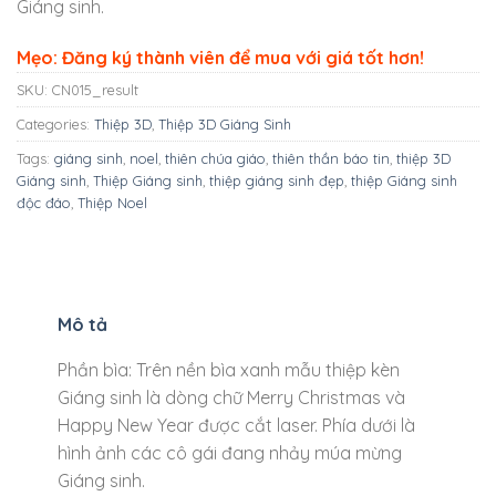
Giáng sinh.
Mẹo: Đăng ký thành viên để mua với giá tốt hơn!
SKU:
CN015_result
Categories:
Thiệp 3D
,
Thiệp 3D Giáng Sinh
Tags:
giáng sinh
,
noel
,
thiên chúa giáo
,
thiên thần báo tin
,
thiệp 3D
Giáng sinh
,
Thiệp Giáng sinh
,
thiệp giáng sinh đẹp
,
thiệp Giáng sinh
độc đáo
,
Thiệp Noel
Mô tả
Phần bìa: Trên nền bìa xanh mẫu thiệp kèn
Giáng sinh là dòng chữ Merry Christmas và
Happy New Year được cắt laser. Phía dưới là
hình ảnh các cô gái đang nhảy múa mừng
Giáng sinh.