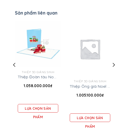
Sản phẩm liên quan
NH
THIỆP 3D GIÁNG SINH
Thiệp Cây thông Noel 3D – Thiệp Giáng sinh 3D
Thiệp Đoàn tàu Noel – Thiệp Giáng sinh 3D
THIỆP 3D GIÁNG SINH
1.058.000.000
₫
Thiệp Ông già Noel đi mô tô – Thiệp Giáng sinh 3D
1.005.100.000
₫
LỰA CHỌN SẢN
PHẨM
LỰA CHỌN SẢN
PHẨM