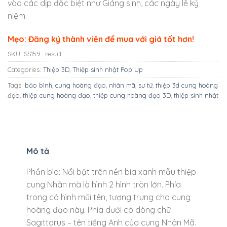
vào các dịp đặc biệt như Giáng sinh, các ngày lễ kỷ
niệm.
Mẹo: Đăng ký thành viên để mua với giá tốt hơn!
SKU:
SS159_result
Categories:
Thiệp 3D
,
Thiệp sinh nhật Pop Up
Tags:
bảo bình
,
cung hoàng đạo
,
nhân mã
,
sư tử
,
thiệp 3d cung hoàng
đạo
,
thiệp cung hoàng đạo
,
thiệp cung hoàng đạo 3D
,
thiệp sinh nhật
Mô tả
Phần bìa: Nổi bật trên nền bìa xanh mẫu thiệp
cung Nhân mà là hình 2 hình tròn lớn. Phía
trong có hình mũi tên, tượng trưng cho cung
hoàng đạo này. Phía dưới có dòng chữ
Sagittarus – tên tiếng Anh của cung Nhân Mã.