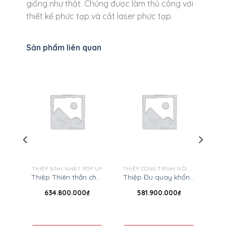
giống như thật. Chúng được làm thủ công với
thiết kế phức tạp và cắt laser phức tạp.
Sản phẩm liên quan
NH
THIỆP SINH NHẬT POP UP
THIỆP CÔNG TRÌNH NỔI TIẾNG
Thiệp Bà tiên đỡ đầu 3D – Thiệp Giáng sinh 3D
Thiệp Thiên thần chúc mừng – Thiệp sinh nhật pop up
Thiệp Đu quay khổng lồ 3D – Công trình nổi tiếng
634.800.000
₫
581.900.000
₫