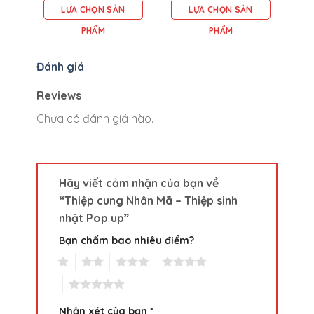
LỰA CHỌN SẢN
LỰA CHỌN SẢN
PHẨM
PHẨM
Đánh giá
Reviews
Chưa có đánh giá nào.
Hãy viết cảm nhận của bạn về
“Thiệp cung Nhân Mã – Thiệp sinh
nhật Pop up”
Bạn chấm bao nhiêu điểm?
1
2
3
4
5
Nhận xét của bạn
*