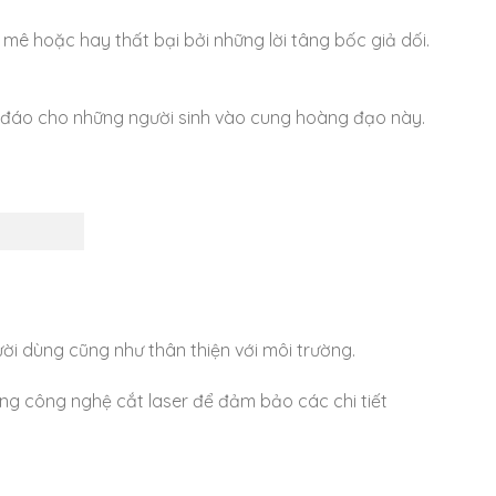
mê hoặc hay thất bại bởi những lời tâng bốc giả dối.
ộc đáo cho những người sinh vào cung hoàng đạo này.
ời dùng cũng như thân thiện với môi trường.
dụng công nghệ cắt laser để đảm bảo các chi tiết