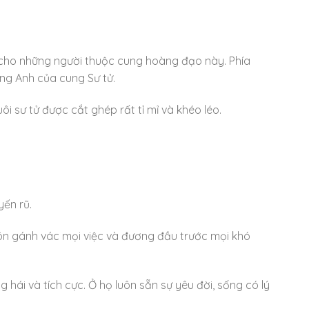
ện cho những người thuộc cung hoàng đạo này. Phía
iếng Anh của cung Sư tử.
ôi sư tử được cắt ghép rất tỉ mỉ và khéo léo.
ến rũ.
luôn gánh vác mọi việc và đương đầu trước mọi khó
hái và tích cực. Ở họ luôn sẵn sự yêu đời, sống có lý