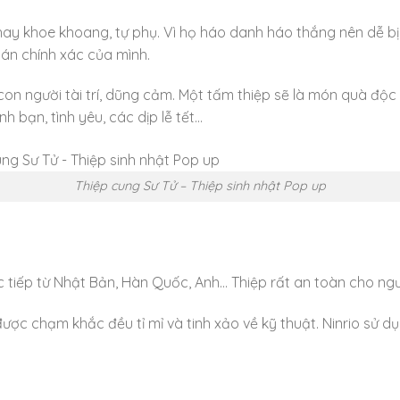
hay khoe khoang, tự phụ. Vì họ háo danh háo thắng nên dễ bị 
oán chính xác của mình.
 con người tài trí, dũng cảm. Một tấm thiệp sẽ là món quà đ
h bạn, tình yêu, các dịp lễ tết…
Thiệp cung Sư Tử – Thiệp sinh nhật Pop up
 tiếp từ Nhật Bản, Hàn Quốc, Anh… Thiệp rất an toàn cho ngư
được chạm khắc đều tỉ mỉ và tinh xảo về kỹ thuật. Ninrio sử 