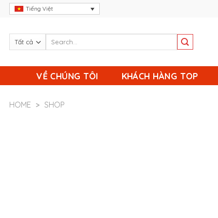
Skip
Tiếng Việt
to
content
VỀ CHÚNG TÔI
KHÁCH HÀNG TOP
HOME
>
SHOP