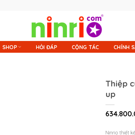
SHOP
HỎI ĐÁP
CỘNG TÁC
CHÍNH 
Thiệp c
up
634.800
Ninrio thiết 