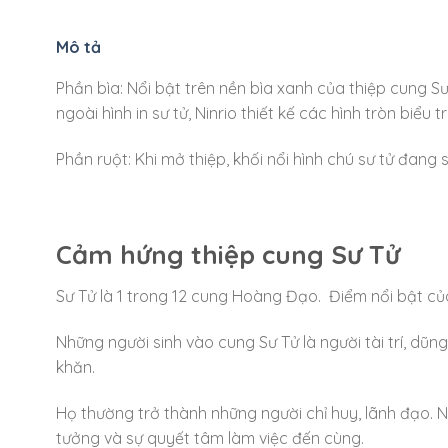
Mô tả
Phần bìa: Nổi bật trên nền bìa xanh của thiệp cung S
ngoài hình in sư tử, Ninrio thiết kế các hình tròn biể
Phần ruột: Khi mở thiệp, khối nổi hình chú sư tử đang 
Cảm hứng thiệp cung Sư Tử
Sư Tử là 1 trong 12 cung Hoàng Đạo. Điểm nổi bật c
Những người sinh vào cung Sư Tử là người tài trí, dũ
khăn.
Họ thường trở thành những người chỉ huy, lãnh đạo. N
tưởng và sự quyết tâm làm việc đến cùng.