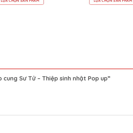
LỰA CHỌN SẢN PHẨM
LỰA CHỌN SẢN PHẨM
 cung Sư Tử – Thiệp sinh nhật Pop up”