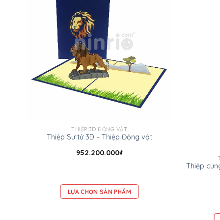
THIỆP 3D ĐỘNG VẬT
Thiệp Sư tử 3D – Thiệp Động vật
952.200.000
₫
LỰA CHỌN SẢN PHẨM