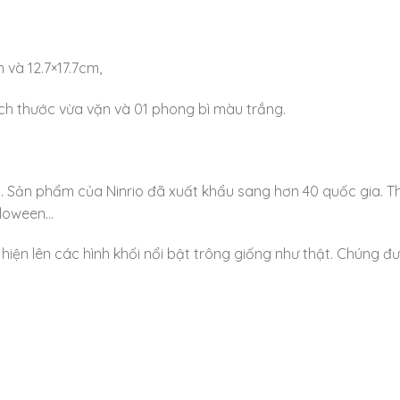
 và 12.7×17.7cm,
ích thước vừa vặn và 01 phong bì màu trắng.
m. Sản phẩm của Ninrio đã xuất khẩu sang hơn 40 quốc gia. T
alloween…
ẽ hiện lên các hình khối nổi bật trông giống như thật. Chúng đ