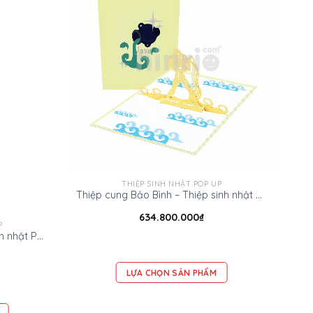
THIỆP SINH NHẬT POP UP
Thiệp cung Bảo Bình – Thiệp sinh nhật Pop up
634.800.000
₫
P
Thiệp cung Bọ Cạp – Thiệp sinh nhật Pop up
LỰA CHỌN SẢN PHẨM