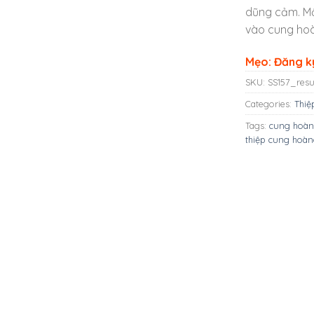
dũng cảm. Mộ
vào cung ho
Mẹo: Đăng ký
SKU:
SS157_resu
Categories:
Thiệ
Tags:
cung hoà
thiệp cung hoà