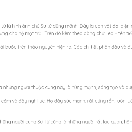
ư tử là hình ảnh chú Sư tử dũng mãnh. Đây là con vật đại di
u trưng cho hệ mặt trời. Trên đó kèm theo dòng chữ Leo – tên t
sải bước trên thảo nguyên hiện ra. Các chi tiết phần đầu và đu
ủa những người thuộc cung này là hùng mạnh, sáng tạo và quy
ng cảm và đầy nghị lực. Họ đầy sức mạnh, rất cứng rắn, luôn 
hững người cung Sư Tử cũng là những người rất lạc quan, hăng 