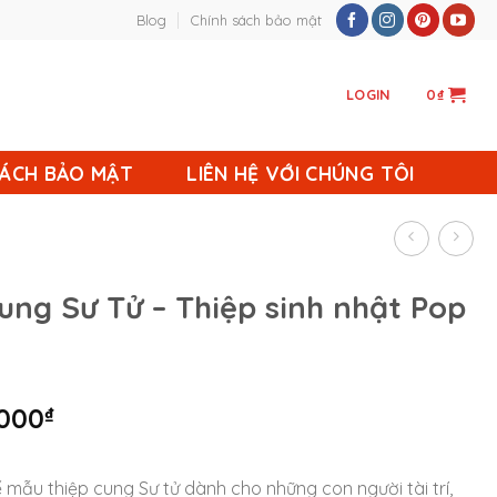
Blog
Chính sách bảo mật
LOGIN
0
₫
SÁCH BẢO MẬT
LIÊN HỆ VỚI CHÚNG TÔI
ung Sư Tử – Thiệp sinh nhật Pop
.000
₫
kế mẫu thiệp cung Sư tử dành cho những con người tài trí,