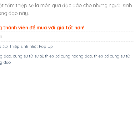
t tấm thiệp sẽ là món quà độc đáo cho những người sinh
àng đạo này.
 thành viên để mua với giá tốt hơn!
lt
p 3D
,
Thiệp sinh nhật Pop Up
ng đạo
,
cung sư tử
,
sư tử
,
thiệp 3d cung hoàng đạo
,
thiệp 3d cung sư tử
,
ng đạo