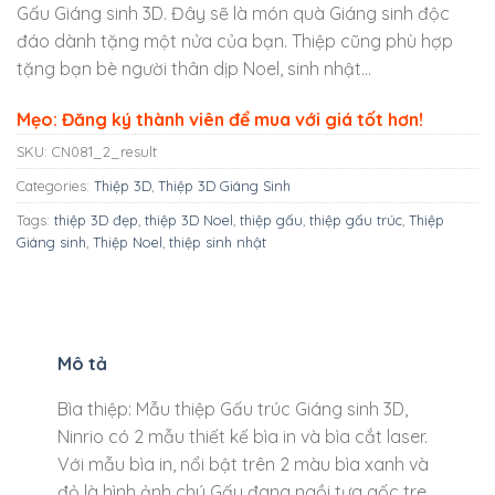
Gấu Giáng sinh 3D. Đây sẽ là món quà Giáng sinh độc
đáo dành tặng một nửa của bạn. Thiệp cũng phù hợp
tặng bạn bè người thân dịp Noel, sinh nhật…
Mẹo: Đăng ký thành viên để mua với giá tốt hơn!
SKU:
CN081_2_result
Categories:
Thiệp 3D
,
Thiệp 3D Giáng Sinh
Tags:
thiệp 3D đẹp
,
thiệp 3D Noel
,
thiệp gấu
,
thiệp gấu trúc
,
Thiệp
Giáng sinh
,
Thiệp Noel
,
thiệp sinh nhật
Mô tả
Bìa thiệp: Mẫu thiệp Gấu trúc Giáng sinh 3D,
Ninrio có 2 mẫu thiết kế bìa in và bìa cắt laser.
Với mẫu bìa in, nổi bật trên 2 màu bìa xanh và
đỏ là hình ảnh chú Gấu đang ngồi tựa gốc tre.