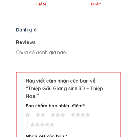
PHẨM
PHẨM
Đánh giá
Reviews
Chưa có đánh giá nào.
Hãy viết cảm nhận của bạn về
“Thiệp Gấu Giáng sinh 3D – Thiệp
Noel”
Bạn chấm bao nhiêu điểm?
1
2
3
4
5
Nhận xét của bạn
*