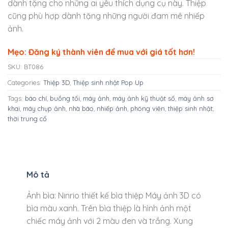
dành tặng cho những ai yêu thích dụng cụ này. Thiệp
cũng phù hợp dành tặng những người đam mê nhiếp
ảnh.
Mẹo: Đăng ký thành viên để mua với giá tốt hơn!
SKU:
BT086
Categories:
Thiệp 3D
,
Thiệp sinh nhật Pop Up
Tags:
báo chí
,
buồng tối
,
máy ảnh
,
máy ảnh kỹ thuật số
,
máy ảnh sơ
khai
,
máy chụp ảnh
,
nhà báo
,
nhiếp ảnh
,
phóng viên
,
thiệp sinh nhật
,
thời trung cổ
Mô tả
Ảnh bìa: Ninrio thiết kế bìa thiệp Máy ảnh 3D có
bìa màu xanh. Trên bìa thiệp là hình ảnh một
chiếc máy ảnh với 2 màu đen và trắng. Xung