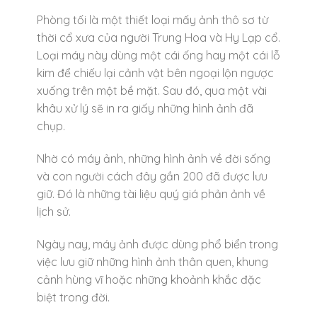
Phòng tối là một thiết loại mấy ảnh thô sơ từ
thời cổ xưa của người Trung Hoa và Hy Lạp cổ.
Loại máy này dùng một cái ống hay một cái lỗ
kim để chiếu lại cảnh vật bên ngoại lộn ngược
xuống trên một bề mặt. Sau đó, qua một vài
khâu xử lý sẽ in ra giấy những hình ảnh đã
chụp.
Nhờ có máy ảnh, những hình ảnh về đời sống
và con người cách đây gần 200 đã được lưu
giữ. Đó là những tài liệu quý giá phản ảnh về
lịch sử.
Ngày nay, máy ảnh được dùng phổ biển trong
việc lưu giữ những hình ảnh thân quen, khung
cảnh hùng vĩ hoặc những khoảnh khắc đặc
biệt trong đời.