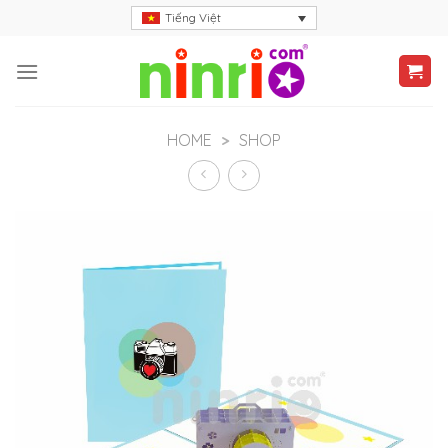
Skip
Tiếng Việt
to
content
HOME
>
SHOP