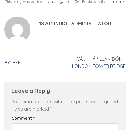
This entry was posted in
Uncategorized @vi
. Bookmark the
permalink
.
1820NINRIO_ADMINISTRATOR
CẦU THÁP LUÂN ĐÔN –
BIG BEN
LONDON TOWER BRIDGE
Leave a Reply
Your email address will not be published.
Required
fields are marked
*
Comment
*