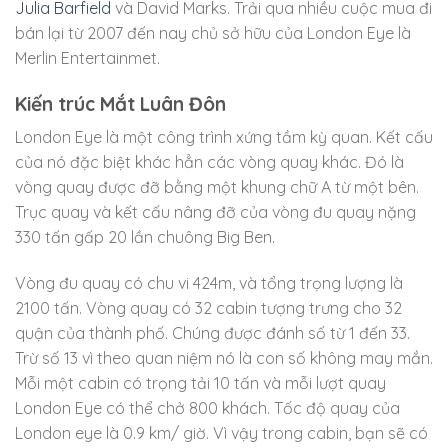
Julia Barfield
và David Marks. Trải qua nhiều cuộc mua đi
bán lại từ 2007 đến nay chủ sở hữu của London Eye là
Merlin Entertainmet.
Kiến trúc Mắt Luân Đôn
London Eye là một công trình xứng tầm kỳ quan. Kết cấu
của nó đặc biệt khác hẳn các vòng quay khác. Đó là
vòng quay được đỡ bằng một khung chữ A từ một bên.
Trục quay và kết cấu nâng đỡ của vòng đu quay nặng
330 tấn gấp 20 lần chuông Big Ben.
Vòng đu quay có chu vi 424m, và tổng trọng lượng là
2100 tấn. Vòng quay có 32 cabin tượng trưng cho 32
quận của thành phố. Chúng được đánh số từ 1 đến 33.
Trừ số 13 vì theo quan niệm nó là con số không may mắn.
Mỗi một cabin có trọng tải 10 tấn và mỗi lượt quay
London Eye có thể chở 800 khách. Tốc độ quay của
London eye là 0.9 km/ giờ. Vì vậy trong cabin, bạn sẽ có