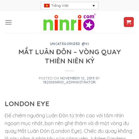
Skip
Tiếng Việt
to
content
UNCATEGORIZED @VI
MẮT LUÂN ĐÔN – VÒNG QUAY
THIÊN NIÊN KỶ
POSTED ON
NOVEMBER 12, 2019
BY
1820NINRIO_ADMINISTRATOR
LONDON EYE
Để chiêm ngưỡng Luân Đôn từ trên cao với tầm nhìn
ngoạn mục nhất, bạn nên ghé thăm và đi một vòng đu
quay Mắt Luân Đôn (London Eye). Chiếc đu quay khổng
lồ này nằm ở phía tây của công viên Jubilee Gardens,