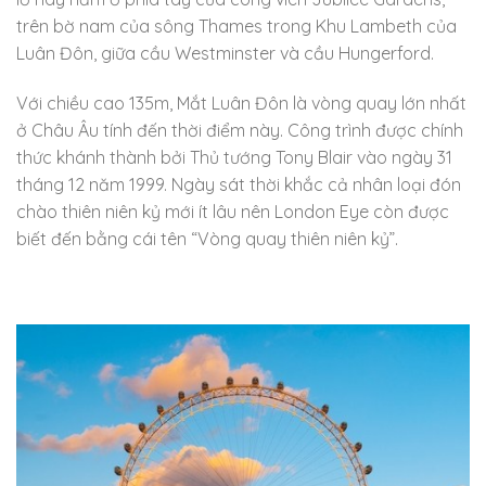
trên bờ nam của sông Thames trong Khu Lambeth của
Luân Đôn, giữa cầu Westminster và cầu Hungerford.
Với chiều cao 135m, Mắt Luân Đôn là vòng quay lớn nhất
ở Châu Âu tính đến thời điểm này. Công trình được chính
thức khánh thành bởi Thủ tướng Tony Blair vào ngày 31
tháng 12 năm 1999. Ngày sát thời khắc cả nhân loại đón
chào thiên niên kỷ mới ít lâu nên London Eye còn được
biết đến bằng cái tên “Vòng quay thiên niên kỷ”.