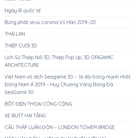
Ngày lễ quốc tế
Bùng phát virus corona Vũ Hán 2019–20
THÁI LAN
THIỆP CƯỚI 3D
Lịch Sử Thiệp Nổi 3D, Thiệp Pop Up, 3D ORIGAMIC
ARCHITECTURE
Việt Nam vô địch Seagame 30 – là đội bóng mạnh nhất
Đông Nam Á 2019 – Huy Chương Vàng Bóng Đá
SeaGame 30
BỐT ĐIỆN THOẠI CÔNG CỘNG
XE BUÝT HAI TẦNG
CẦU THÁP LUÂN ĐÔN – LONDON TOWER BRIDGE