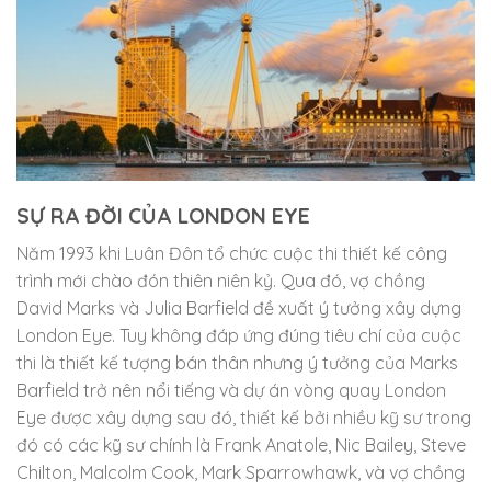
SỰ RA ĐỜI CỦA LONDON EYE
Năm 1993 khi Luân Đôn tổ chức cuộc thi thiết kế công
trình mới chào đón thiên niên kỷ. Qua đó, vợ chồng
David Marks và Julia Barfield đề xuất ý tưởng xây dựng
London Eye. Tuy không đáp ứng đúng tiêu chí của cuộc
thi là thiết kế tượng bán thân nhưng ý tưởng của Marks
Barfield trở nên nổi tiếng và dự án vòng quay London
Eye được xây dựng sau đó, thiết kế bởi nhiều kỹ sư trong
đó có các kỹ sư chính là Frank Anatole, Nic Bailey, Steve
Chilton, Malcolm Cook, Mark Sparrowhawk, và vợ chồng