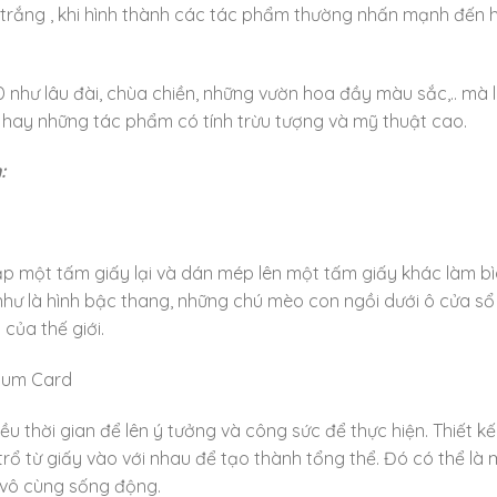
y trắng , khi hình thành các tác phẩm thường nhấn mạnh đến 
 như lâu đài, chùa chiền, những vườn hoa đầy màu sắc,.. mà l
g hay những tác phẩm có tính trừu tượng và mỹ thuật cao.
:
 gập một tấm giấy lại và dán mép lên một tấm giấy khác làm bì
hư là hình bậc thang, những chú mèo con ngồi dưới ô cửa s
 của thế giới.
iều thời gian để lên ý tưởng và công sức để thực hiện. Thiết kế
rổ từ giấy vào với nhau để tạo thành tổng thể. Đó có thể là 
.vô cùng sống động.