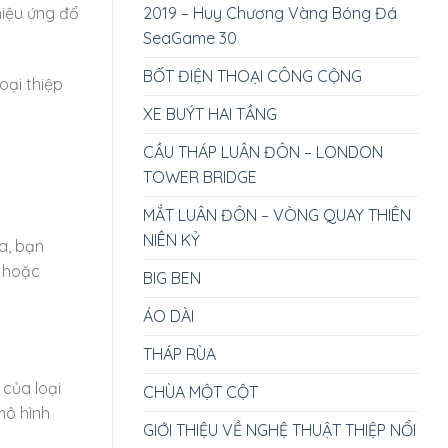
2019 – Huy Chương Vàng Bóng Đá
hiệu ứng đổ
SeaGame 30
BỐT ĐIỆN THOẠI CÔNG CỘNG
oại thiệp
XE BUÝT HAI TẦNG
CẦU THÁP LUÂN ĐÔN – LONDON
TOWER BRIDGE
MẮT LUÂN ĐÔN – VÒNG QUAY THIÊN
NIÊN KỶ
a, bạn
ổ hoặc
BIG BEN
ÁO DÀI
THÁP RÙA
 của loại
CHÙA MỘT CỘT
mô hình
GIỚI THIỆU VỀ NGHỆ THUẬT THIỆP NỔI