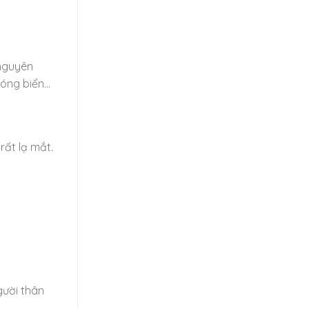
 nguyên
sóng biển…
rất lạ mắt.
gười thân