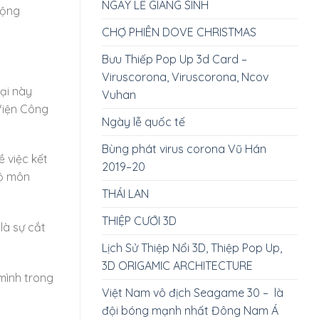
NGÀY LỄ GIÁNG SINH
động
CHỢ PHIÊN DOVE CHRISTMAS
Bưu Thiếp Pop Up 3d Card –
Viruscorona, Viruscorona, Ncov
đại này
Vuhan
 Viện Công
Ngày lễ quốc tế
Bùng phát virus corona Vũ Hán
 việc kết
2019–20
bộ môn
THÁI LAN
THIỆP CƯỚI 3D
là sự cắt
Lịch Sử Thiệp Nổi 3D, Thiệp Pop Up,
3D ORIGAMIC ARCHITECTURE
mình trong
Việt Nam vô địch Seagame 30 – là
đội bóng mạnh nhất Đông Nam Á