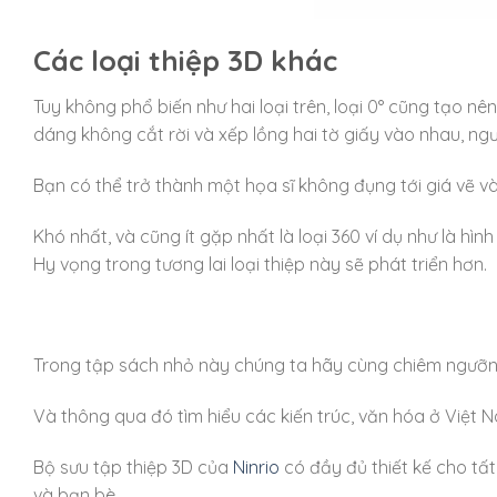
Các loại thiệp 3D khác
Tuy không phổ biến như hai loại trên, loại 0° cũng tạo n
dáng không cắt rời và xếp lồng hai tờ giấy vào nhau, ng
Bạn có thể trở thành một họa sĩ không đụng tới giá vẽ v
Khó nhất, và cũng ít gặp nhất là loại 360 ví dụ như là hình
Hy vọng trong tương lai loại thiệp này sẽ phát triển hơn.
Trong tập sách nhỏ này chúng ta hãy cùng chiêm ngưỡng
Và thông qua đó tìm hiểu các kiến trúc, văn hóa ở Việt 
Bộ sưu tập thiệp 3D của
Ninrio
có đầy đủ thiết kế cho tấ
và bạn bè.