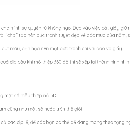
ên cho mình sự quyến rũ không ngờ. Dựa vào việc cắt giấy giữ
ười “chơi” tạo nên bức tranh tuyệt đẹp về các mùa của năm, 
à bút màu, bạn họa nên một bức tranh chỉ với dao và giấy…
 quả địa cầu khi mở thiệp 360 độ thì sẽ xếp lại thành hình nhìn 
 một số mẫu thiệp nổi 3D.
Nam cũng như một số nước trên thế giới
t cả các dịp lễ, để các bạn có thể dễ dàng mang theo tặng n