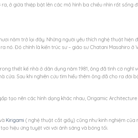
ra, ở giữa thiệp bật lên các mô hình ba chiều nhìn rất sống 
 mươi năm trở lại đây. Những người yêu thích nghệ thuật hiện 
ra nó. Đó chính là kiến trúc sư – giáo sư Chatani Masahiro ở
ong thiết kế nhà ở dân dụng năm 1981, ông đã tình cờ nghĩ về
hà cửa. Sau khi nghiên cứu tìm hiểu thêm ông đã cho ra đời 
gấp tạo nên các hình dạng khác nhau, Origamic Architecture 
 và
Kirigami
( nghệ thuật cắt giấy) cũng như kinh nghiệm của 
 tạo hiệu ứng tuyệt vời với ánh sáng và bóng tối.