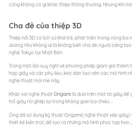
cũng không có gì khác thiệp thông thường. Nhưng khi mở 
Cha đẻ của thiệp 3D
Thiệp nổi 3D có lịch sử khá trẻ, phát triển trong vòng ba
dường như không ai là không biết cha đẻ người sáng tạo 
nghệ Tokyo tại Nhật Bản.
Trong một lần suy nghĩ về phương pháp giảm giá thành tr
hợp giấy và các phụ liệu, keo dán tạo nên các mô hình n
nghệ thuật mới mẻ này.
Khác với nghệ thuật
Origami
là dựa trên một tờ giấy để 
trổ giấy rồi ghép lại trong không gian ba chiều. .
Ông đã sử dụng kỹ thuật Origami( nghệ thuật xếp giấy)
thiết kế kiến trúc để tạo ra những mô hình phức tạp hơn ,