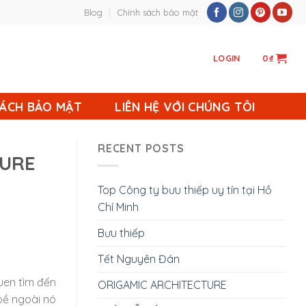
Blog
Chính sách bảo mật
LOGIN
0
₫
SÁCH BẢO MẬT
LIÊN HỆ VỚI CHÚNG TÔI
RECENT POSTS
TURE
Top Công ty bưu thiếp uy tín tại Hồ
Chí Minh
Bưu thiếp
Tết Nguyên Đán
uen tìm đến
ORIGAMIC ARCHITECTURE
 bề ngoài nó