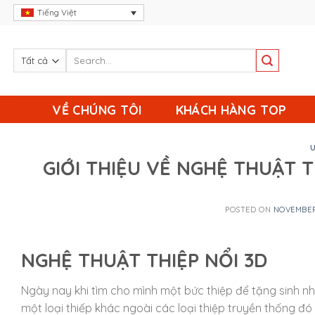
Skip
Tiếng Việt
to
content
VỀ CHÚNG TÔI
KHÁCH HÀNG TOP
GIỚI THIỆU VỀ NGHỆ THUẬT 
POSTED ON
NOVEMBER 
NGHỆ THUẬT THIỆP NỔI 3D
Ngày nay khi tìm cho mình một bức thiệp để tặng sinh n
một loại thiếp khác ngoài các loại thiệp truyền thống đó 