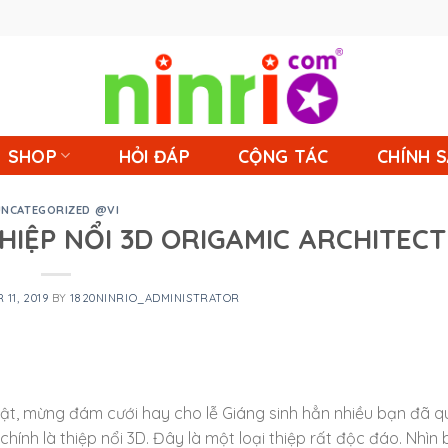
SHOP
HỎI ĐÁP
CỘNG TÁC
CHÍNH 
UNCATEGORIZED @VI
THIỆP NỔI 3D ORIGAMIC ARCHITEC
11, 2019
BY
1820NINRIO_ADMINISTRATOR
hật, mừng đám cưới hay cho lễ Giáng sinh hẳn nhiều bạn đã q
chính là thiệp nổi 3D. Đây là một loại thiệp rất độc đáo. Nhìn