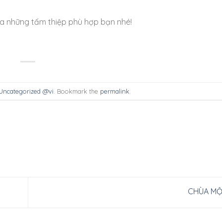
a những tấm thiệp phù hợp bạn nhé!
Uncategorized @vi
. Bookmark the
permalink
.
CHÙA M