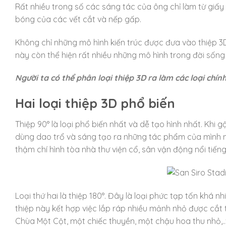
Rất nhiều trong số các sáng tác của ông chỉ làm từ giấ
bóng của các vết cắt và nếp gấp.
Không chỉ những mô hình kiến trúc được đưa vào thiệp 3D
này còn thể hiện rất nhiều những mô hình trong đời sốn
Người ta có thể phân loại thiệp 3D ra làm các loại chính
Hai loại thiệp 3D phổ biến
Thiệp 90° là loại phổ biến nhất và dễ tạo hình nhất. Khi
dùng dao trổ và sáng tạo ra những tác phẩm của mình n
thậm chí hình tòa nhà thư viện cổ, sân vận động nổi tiếng
Loại thứ hai là thiệp 180°. Đây là loại phức tạp tốn khá nh
thiệp này kết hợp việc lắp ráp nhiều mảnh nhỏ được cắt t
Chùa Một Cột, một chiếc thuyền, một chậu hoa thu nhỏ,.